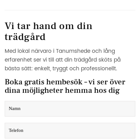
Vi tar hand om din
trädgård
Med lokal närvaro i Tanumshede och lång
erfarenhet ser vi till att din trädgård sköts på
bästa sätt: enkelt, tryggt och professionellt.
Boka gratis hembesök – vi ser över
dina möjligheter hemma hos dig
N
a
m
n
T
e
l