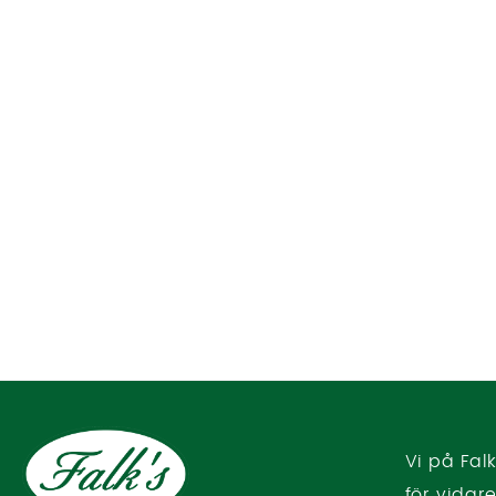
Vi på Fal
för vidar