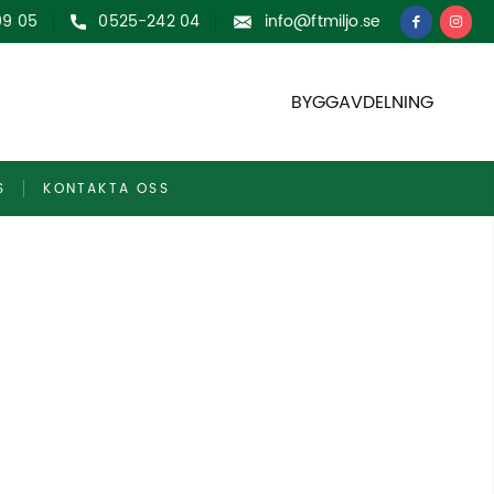
09 05
0525-242 04
info@ftmiljo.se
BYGGAVDELNING
S
KONTAKTA OSS