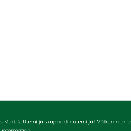
ks Mark & Utemiljö skapar din utemiljö! Välkommen a
e information.