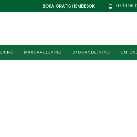
0703 96 
BOKA GRATIS HEMBESÖK
LNING
MARKAVDELNING
BYGGAVDELNING
OM OS